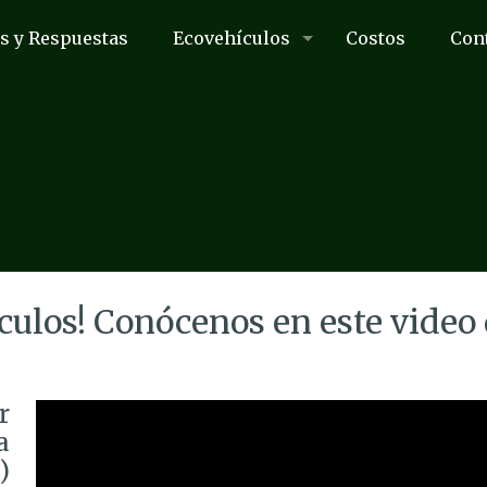
s y Respuestas
Ecovehículos
Costos
Con
culos! Conócenos en este vide
r
a
)