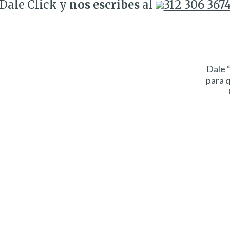
Dale Click y
nos escribes
al
312 306 367
Dale 
para 