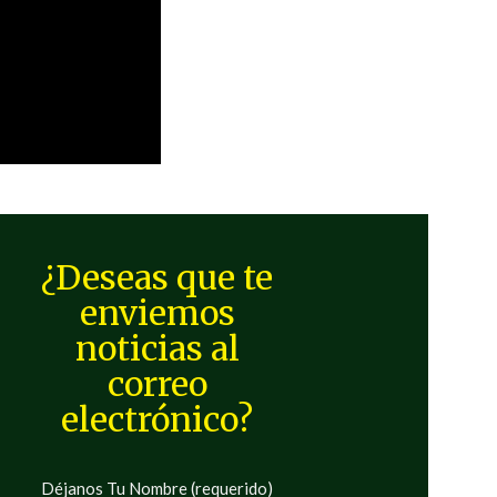
¿Deseas que te
enviemos
noticias al
correo
electrónico?
Déjanos Tu Nombre (requerido)