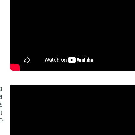
a
a
s
n
o